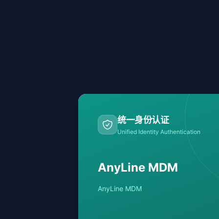
统一身份认证
Unified Identity Authentication
AnyLine MDM
AnyLine MDM