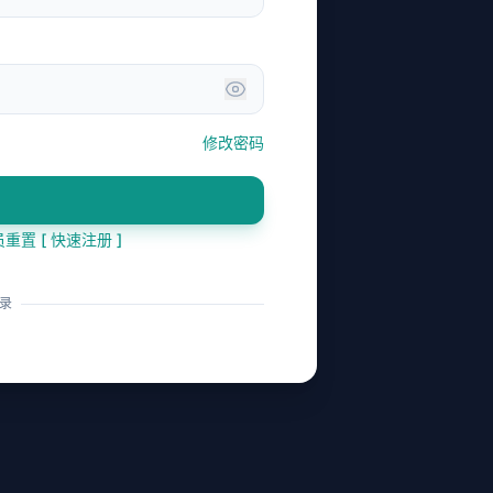
修改密码
员重置
[
快速注册
]
录